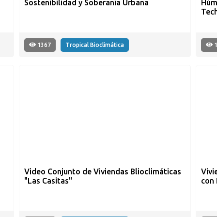
Sostenibilidad y Soberanía Urbana
Húme
Tech
1367
Tropical Bioclimática
1
Video Conjunto de Viviendas Blioclimáticas
Vivi
"Las Casitas"
con 