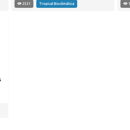
2321
Tropical Bioclimática
1
s